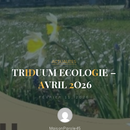
ACTUALITES
T
R
I
D
U
U
M
E
C
O
L
O
G
I
E
–
A
V
R
I
L
2
O
2
6
FÉVRIER 11, 2026
MaisonParole45